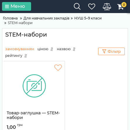
0
Меню
Головна
Для навчальних закладів
НУШ 5–9 класи
STEM-набори
STEM-набори
замовчуванням
ціною
назвою
Фільтр
рейтингу
Товар-заглушка — STEM-
набори
Артикул:
TEMP-0088
грн
1,00