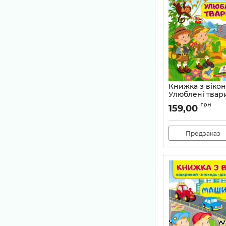
Книжка з віко
Улюблені твар
віконець
грн
159,00
Артикул:
97896694
Предзаказ