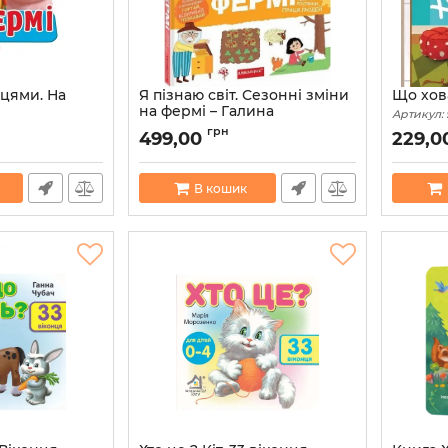
нцями. На
Я пізнаю світ. Сезонні зміни
Що хов
на фермі – Галина
Артикул:
Дерипаско
8917
грн
499,00
229,0
Артикул:
9789664298329
В кошик