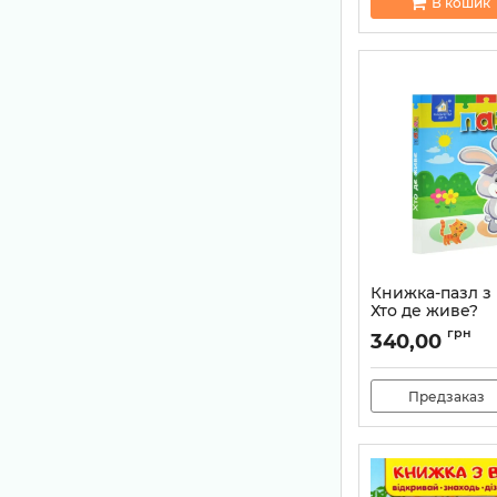
В кошик
Книжка-пазл з
Хто де живе?
Артикул:
200084291
грн
340,00
Предзаказ