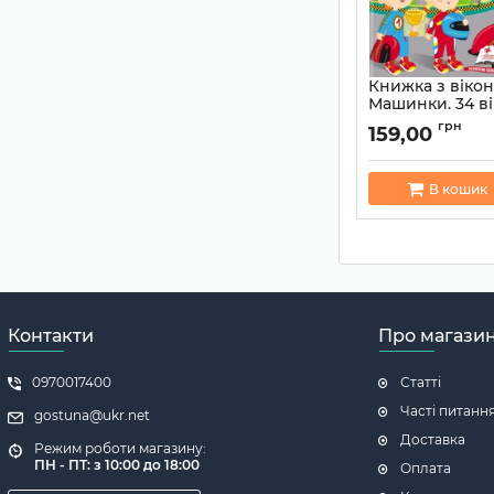
Книжка з віко
Машинки. 34 в
Артикул:
97896646
грн
159,00
В кошик
Контакти
Про магази
0970017400
Статті
Часті питанн
gostuna@ukr.net
Доставка
Режим роботи магазину:
ПН - ПТ: з 10:00 до 18:00
Оплата