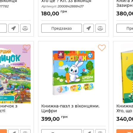
 Віконця
Хто це ? Кіт. 33 віконця
Книга Х
Зазирн
87782
Артикул:
2000842888437
Ґарнет
грн
180,00
380,0
Артикул:
Предзаказ
Пр
вничок з
Книжка-пазл з віконцями.
Книжка
сті
Цифри
Хто, що 
0756
Артикул:
2000842901099
Артикул:
грн
399,00
340,0