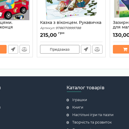
нцями.
Казка з віконцем. Рукавичка
Зазирни
іконця
для мал
Артикул:
9786170999788
68580
Артикул:
грн
215,00
130,0
Предзаказ
н
Каталог товарів
Іграшки
я
Книги
Настільні ігри та пазли
Творчість та розвиток