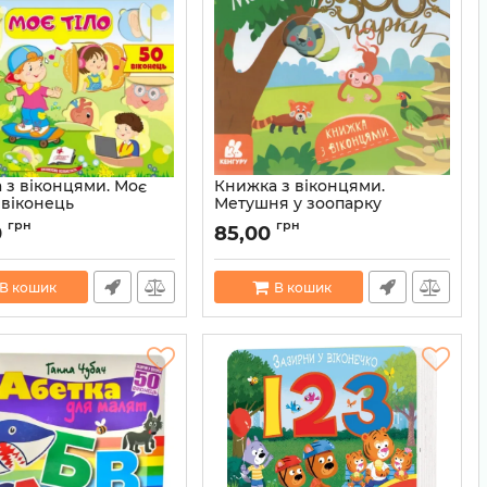
 з віконцями. Моє
Книжка з віконцями.
0 віконець
Метушня у зоопарку
9789664668603
Артикул:
9786170993991
грн
грн
0
85,00
В кошик
В кошик