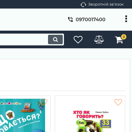
Зворотній зв'язок
0970017400
0