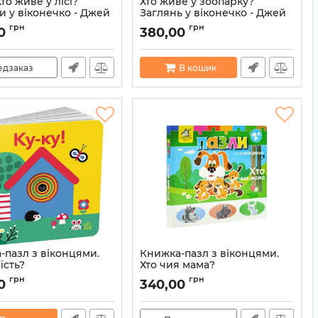
то живе у лісі?
Хто живе у зоопарку?
и у віконечко - Джей
Заглянь у віконечко - Джей
т
Ґарнетт
грн
грн
0
380,00
9786171502840
Артикул:
9786171502826
едзаказ
В кошик
-пазл з віконцями.
Книжка-пазл з віконцями.
їсть?
Хто чия мама?
2000842911265
Артикул:
2000842911258
грн
грн
0
340,00