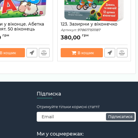
 у віконце. Абетка
123. Зазирни у віконечко
ят. 50 віконець
Артикул:
9786171511187
2000842856757
грн
грн
0
380,00
В кошик
В кошик
Підписка
Отримуйте тільки корисні статті!
Підписатися
Ми у соцмережах: