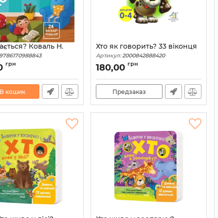
ається? Коваль Н.
Хто як говорить? 33 віконця
9786170988843
Артикул:
2000842888420
грн
грн
0
180,00
В кошик
Предзаказ