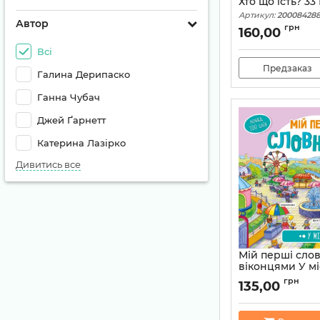
Хто що їсть? 33
Артикул:
20008428
Автор
грн
160,00
Всі
Предзаказ
Галина Дерипаско
Ганна Чубач
Джей Ґарнетт
Катерина Лазірко
Дивитись все
Мій перші сло
віконцями У мі
Артикул:
978966751
грн
135,00