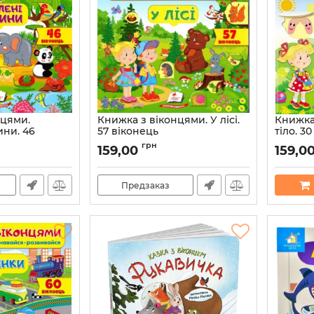
нцями.
Книжка з віконцями. У лісі.
Книжка
ини. 46
57 віконець
тіло. 3
Артикул:
9789669477453
Артикул:
грн
159,00
159,0
77477
Предзаказ