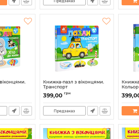
Предзаказ
 віконцями.
Книжка-пазл з віконцями.
Книжка
Транспорт
Кольор
1272
Артикул:
2000842901105
Артикул:
грн
399,00
399,0
Предзаказ