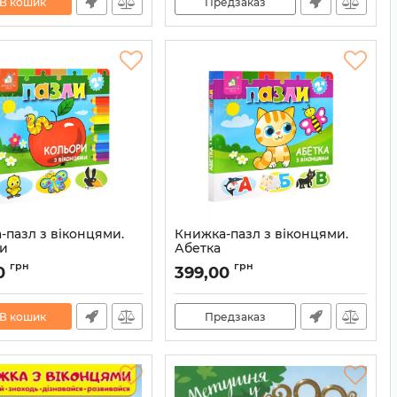
В кошик
Предзаказ
-пазл з віконцями.
Книжка-пазл з віконцями.
и
Абетка
2000842901112
Артикул:
2000842901082
грн
грн
0
399,00
В кошик
Предзаказ