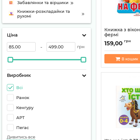
Забавлянки та віршики
Книжки-розкладайки та
рухомі
Книжка з віко
фермі
Ціна
Артикул:
978617863
грн
159,00
-
грн
В кошик
Виробник
Всі
Ранок
Кенгуру
АРТ
Пегас
Дивитись все