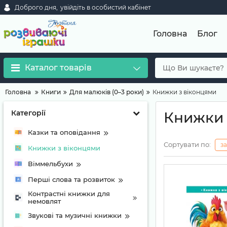
Доброго дня,
увійдіть в особистий кабінет
Головна
Блог
Каталог товарів
Головна
Книги
Для малюків (0–3 роки)
Книжки з віконцями
Категорії
Книжки 
Казки та оповідання
Сортувати по:
з
Книжки з віконцями
Віммельбухи
Перші слова та розвиток
Контрастні книжки для
немовлят
Звукові та музичні книжки