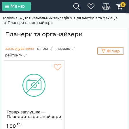
0
Меню
Головна
Для навчальних закладів
Для вчителів та фахівців
Планери та органайзери
Планери та органайзери
замовчуванням
ціною
назвою
Фільтр
рейтингу
Товар-заглушка —
Планери та органайзери
Артикул:
TEMP-0111
грн
1,00