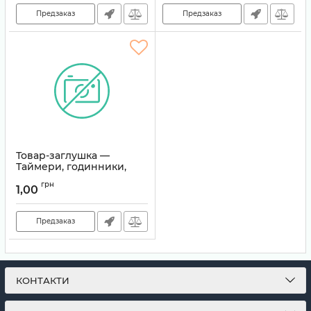
Предзаказ
Предзаказ
Товар-заглушка —
Таймери, годинники,
візуальні плани
грн
1,00
Артикул:
TEMP-0110
Предзаказ
КОНТАКТИ