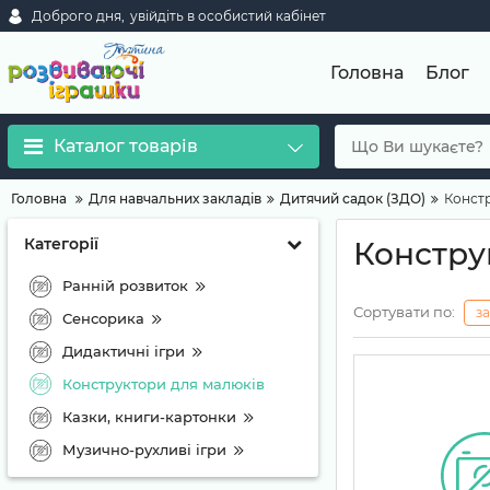
Доброго дня,
увійдіть в особистий кабінет
Головна
Блог
Каталог товарів
Головна
Для навчальних закладів
Дитячий садок (ЗДО)
Конст
Категорії
Констру
Ранній розвиток
Сортувати по:
з
Сенсорика
Дидактичні ігри
Конструктори для малюків
Казки, книги-картонки
Музично-рухливі ігри