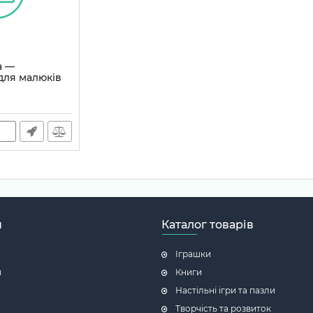
а —
для малюків
н
Каталог товарів
Іграшки
я
Книги
Настільні ігри та пазли
Творчість та розвиток