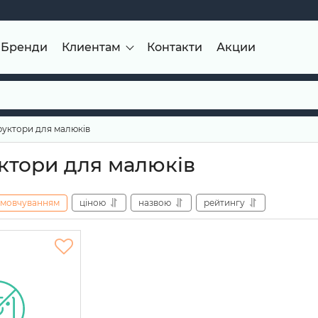
Бренди
Клиентам
Контакти
Акции
руктори для малюків
ктори для малюків
амовчуванням
ціною
назвою
рейтингу