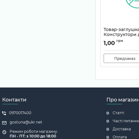
Товар-заглушк
Конструктори 
Артикул:
TEMP-0101
грн
1,00
Предзаказ
Контакти
Про магази
0970017400
Статті
Часті питанн
gostuna@ukr.net
Доставка
Режим роботи магазину:
ПН - ПТ: з 10:00 до 18:00
Оплата