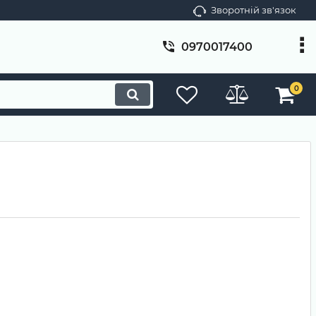
Зворотній зв'язок
0970017400
0