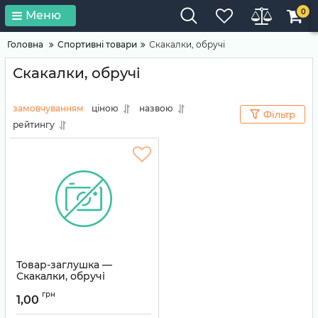
0
Меню
Головна
Спортивні товари
Скакалки, обручі
Скакалки, обручі
замовчуванням
ціною
назвою
Фільтр
рейтингу
Товар-заглушка —
Скакалки, обручі
Артикул:
TEMP-0072
грн
1,00