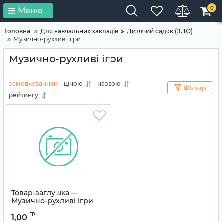
0
Меню
Головна
Для навчальних закладів
Дитячий садок (ЗДО)
Музично-рухливі ігри
Музично-рухливі ігри
замовчуванням
ціною
назвою
Фільтр
рейтингу
Товар-заглушка —
Музично-рухливі ігри
Артикул:
TEMP-0103
грн
1,00