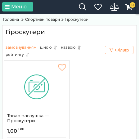
0
Меню
Головна
Спортивні товари
Гіроскутери
Гіроскутери
замовчуванням
ціною
назвою
Фільтр
рейтингу
Товар-заглушка —
Гіроскутери
Артикул:
TEMP-0064
грн
1,00