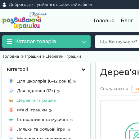
Доброго дня,
увійдіть в особистий кабінет
Головна
Блог
Каталог товарів
Головна
Іграшки
Дерев'яні іграшки
Категорії
Дерев'я
Для школярів (6–12 років)
Сортувати по:
з
Для підлітків (12+)
Дерев'яні іграшки
М'які іграшки
Інтерактивні та музичні
Ляльки та рольові ігри
Машинки та транспорт