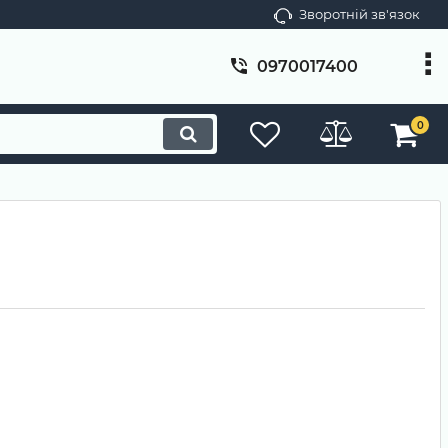
Зворотній зв'язок
0970017400
0