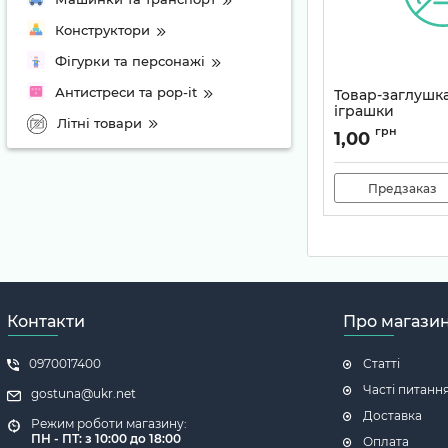
Конструктори
Фігурки та персонажі
Антистреси та pop-it
Товар-заглушк
іграшки
Літні товари
Артикул:
TEMP-000
грн
1,00
Предзаказ
Контакти
Про магази
0970017400
Статті
Часті питанн
gostuna@ukr.net
Доставка
Режим роботи магазину:
ПН - ПТ: з 10:00 до 18:00
Оплата