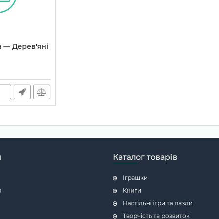
а — Дерев'яні
5
н
Каталог товарів
Іграшки
я
Книги
Настільні ігри та пазли
Творчість та розвиток