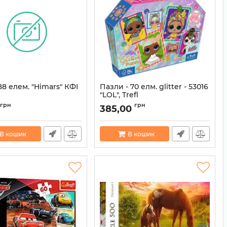
8 елем. "Himars" КФІ
Пазли - 70 елм. glitter - 53016
"LOL", Trefl
482012118458
Артикул:
5900511530162
грн
грн
385,00
В кошик
В кошик