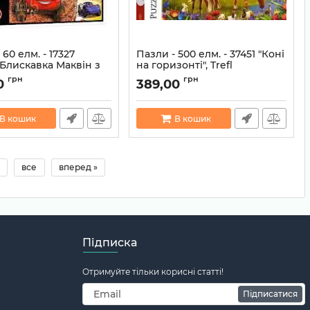
 60 елм. - 17327
Пазли - 500 елм. - 37451 "Коні
 Блискавка Маквін з
на горизонті", Trefl
", Trefl
Артикул:
5900511374513
грн
грн
0
389,00
5900511173277
В кошик
В кошик
все
вперед »
Підписка
Отримуйте тільки корисні статті!
Підписатися