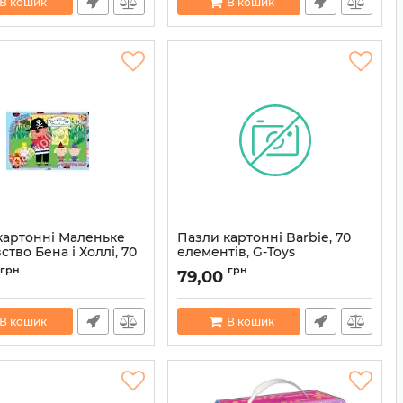
В кошик
В кошик
картонні Маленьке
Пазли картонні Barbie, 70
ство Бена і Холлі, 70
елементів, G-Toys
ів, G-Toys MGT-
Артикул:
4824687637146
грн
грн
79,00
4824687632769
В кошик
В кошик