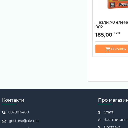
Пазли 70 елем
002
Артикул:
482023476
грн
185,00
В кошик
Контакти
Про магази
0970017400
Статті
Часті питанн
gostuna@ukr.net
Доставка