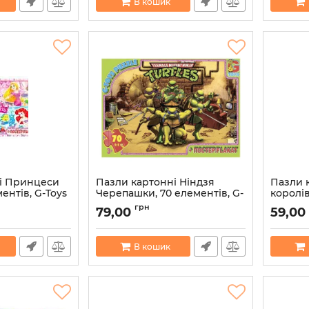
В кошик
і Принцеси
Пазли картонні Ніндзя
Пазли 
ментів, G-Toys
Черепашки, 70 елементів, G-
королів
Toys
елемент
грн
79,00
59,00
BH004
3452
Артикул:
4824687630284
Артикул:
В кошик