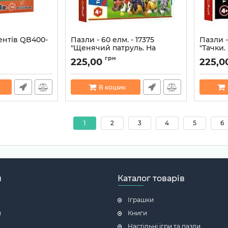
ентів QB400-
Пазли - 60 елм. - 17375
Пазли -
"Щенячий патруль. На
"Тачки.
галявині" Trefl
друзями
5058
грн
225,00
225,0
Артикул:
5900511173758
Артикул:
В кошик
1
2
3
4
5
6
н
Каталог товарів
Іграшки
я
Книги
Настільні ігри та пазли