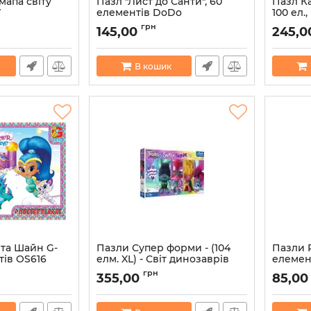
мапа світу
Пазл "Лист до Санти", 60
Пазл К
7
елементів DoDo
100 ел.,
8681
Артикул:
4823115904294
Артикул:
грн
145,00
245,0
В кошик
та Шайн G-
Пазли Супер форми - (104
Пазли Р
тів OS616
елм. XL) - Світ динозаврів
елемент
Trefl
35876
Артикул:
грн
355,00
85,00
Артикул:
5900511500202