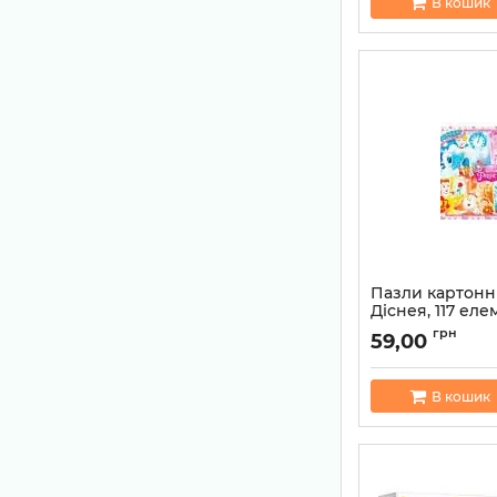
В кошик
Пазли картонн
Діснея, 117 еле
FD69
грн
59,00
Артикул:
482468763
В кошик