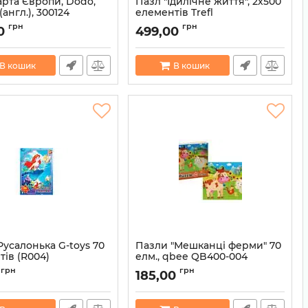
арта Європи, Dodo,
Пазл "Ідилічне життя", 2х500
 (англ.), 300124
елементів Trefl
4820198240257
Артикул:
590051137494
грн
грн
0
499,00
В кошик
В кошик
усалонька G-toys 70
Пазли "Мешканці ферми" 70
ів (R004)
елм., qbee QB400-004
4824687635067
Артикул:
4820234765072
грн
грн
185,00