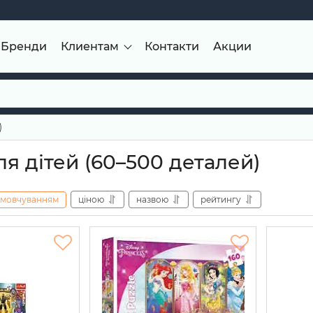
Бренди
Клиентам
Контакти
Акции
)
я дітей (60–500 деталей)
амовчуванням
ціною
назвою
рейтингу