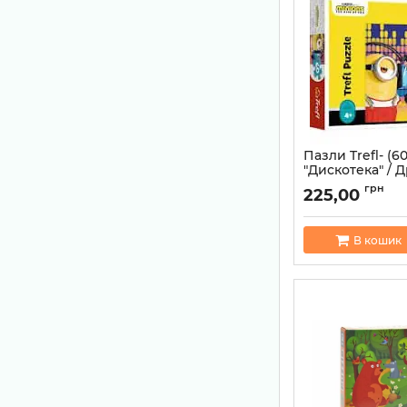
Пазли Trefl- (60
"Дискотека" / 
Артикул:
590051117
грн
225,00
В кошик