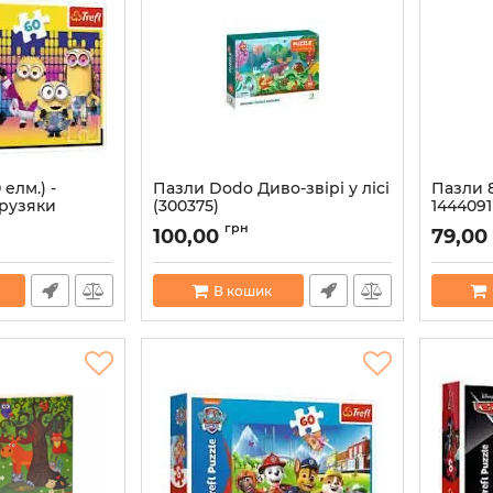
 елм.) -
Пазли Dodo Диво-звірі у лісі
Пазли 8
Друзяки
(300375)
1444091
3468
Артикул:
4820198243111
Артикул:
грн
100,00
79,00
В кошик