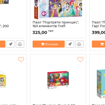
Пазл "Портрети принцес",
Пазл "П
, 200
160 елементів Trefl
Гарі По
Trefl
Артикул:
5900511154078
грн
325,00
399,0
004
Артикул:
В кошик