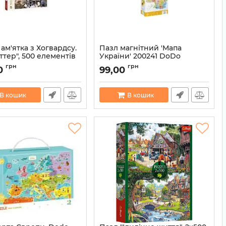
ам'ятка з Хогвардсу.
Пазл магнітний 'Мапа
ттер", 500 елементів
України' 200241 DoDo
Артикул:
4823115906304
грн
грн
0
99,00
5900511374001
В кошик
В кошик