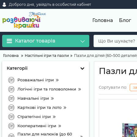
Доброго дня,
увійдіть в особистий кабінет
Головна
Блог
Каталог товарів
Головна
Настільні ігри та пазли
Пазли для дітей (60–500 деталей
Категорії
Пазли дл
Розважальні ігри
Сортувати по:
з
Логічні ігри та головоломки
Навчальні ігри
Карткові ігри та лото
Стратегічні ігри
Кооперативні ігри
Пазли для малюків (до 60