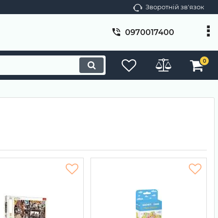
Зворотній зв'язок
0970017400
0