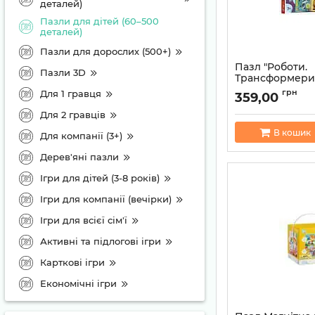
деталей)
Пазли для дітей (60–500
деталей)
Пазли для дорослих (500+)
Пазл "Роботи.
Пазли 3D
Трансформери"
елементів Trefl
грн
Для 1 гравця
359,00
Артикул:
5900511133
Для 2 гравців
В кошик
Для компанії (3+)
Дерев'яні пазли
Ігри для дітей (3-8 років)
Ігри для компанії (вечірки)
Ігри для всієї сім'ї
Активні та підлогові ігри
Карткові ігри
Економічні ігри