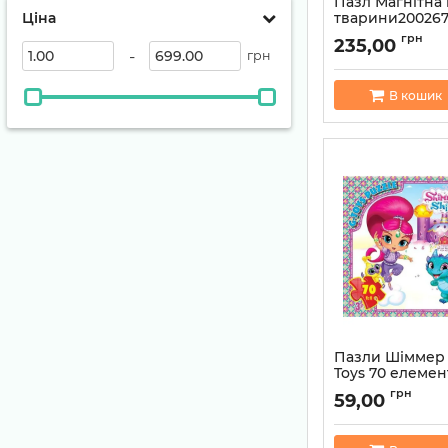
Пазл Магнітна 
Ціна
тварини20026
Артикул:
482311590
грн
235,00
-
грн
В кошик
Пазли Шіммер 
Toys 70 елемен
Артикул:
48246876
грн
59,00