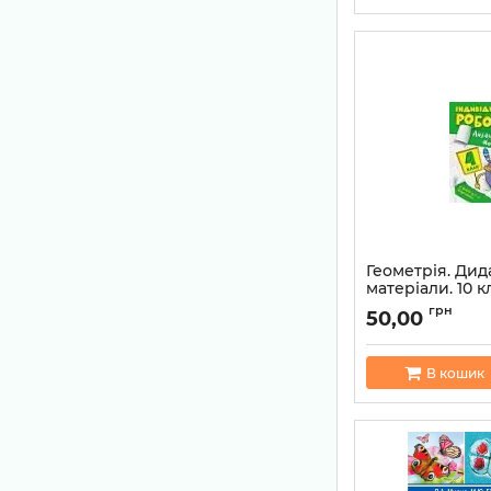
Геометрія. Дид
матеріали. 10 к
Самостійні і к
грн
50,00
роботи. Тесто...
Артикул:
97896669
В кошик