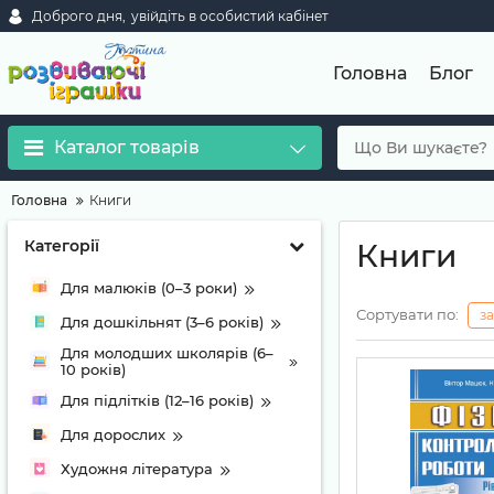
Доброго дня,
увійдіть в особистий кабінет
Головна
Блог
Каталог товарів
Головна
Книги
Категорії
Книги
Для малюків (0–3 роки)
Сортувати по:
з
Для дошкільнят (3–6 років)
Для молодших школярів (6–
10 років)
Для підлітків (12–16 років)
Для дорослих
Художня література