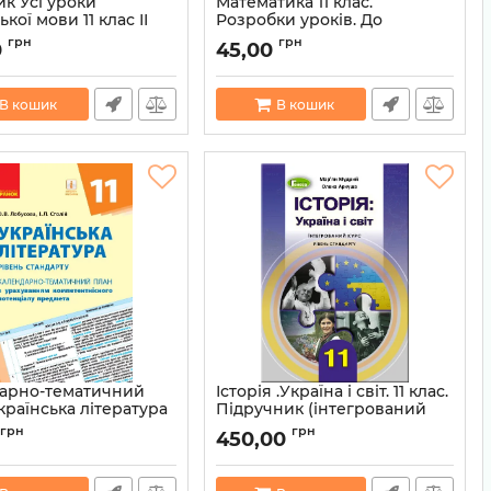
к Усі уроки
Математика 11 клас.
ької мови 11 клас ІІ
Розробки уроків. До
р (Укр) Основа
підручника Неліна Є.П.,
грн
грн
0
45,00
4
Долгова О.Є. (Рівень
стандарту)
9786170037022
Артикул:
9786170954893
В кошик
В кошик
арно-тематичний
Історія .Україна і світ. 11 клас.
країнська література
Підручник (інтегрований
 (Рівень стандарту)
курс, рівень стандарту)
грн
грн
450,00
Ранок Д812049У
Артикул:
978966111002
9786170950895