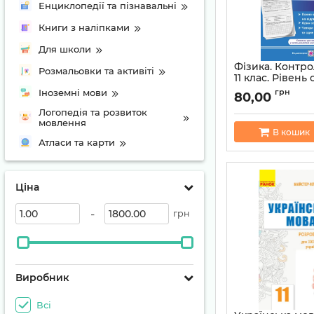
Енциклопедії та пізнавальні
Книги з наліпками
Для школи
Фізика. Контро
Розмальовки та активіті
11 клас. Рівень
програмою В. Ло
Іноземні мови
грн
80,00
Артикул:
97896607
Логопедія та розвиток
мовлення
В кошик
Атласи та карти
Ціна
-
грн
Виробник
Всі