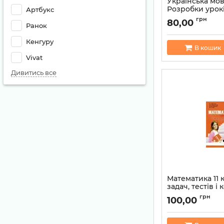
Українська мова
Розробки урок
Артбукс
навчанням укр
грн
80,00
Ранок
Артикул:
97861709
Кенгуру
В кошик
Vivat
Дивитись все
Математика 11 
задач, тестів і
робіт Рівень с
грн
100,00
Артикул:
97896647