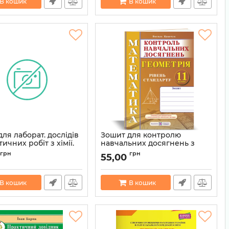
В кошик
В кошик
ля лаборат. дослідів
Зошит для контролю
тичних робіт з хімії.
навчальних досягнень з
рівень стандарту)
математики. Геометрія. 11
грн
грн
55,00
івець)
клас. Рівень стандарту.
Самостійні та контрольні
978966944309
роботи
В кошик
В кошик
Артикул:
9789660736405