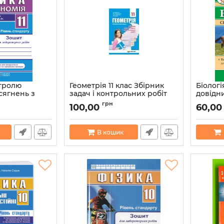
тролю
Геометрія 11 клас Збірник
Біолог
сягнень з
задач і контрольних робіт
довідн
гебра і
Мерзляк А.Г. (Укр) Гімназія
тварин 
грн
100,00
60,00
 11 клас.
Артикул:
9789664743317
Артикул:
ту. Самостійні
роботи
В кошик
36399