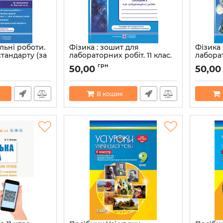
льні роботи.
Фізика : зошит для
Фізика 
 стандарту (за
лабораторних робіт. 11 клас.
лаборат
ктєва та ін.)
Рівень стандарту (за
Рівень 
грн
50,00
50,00
програмою О. Ляшенка та
програм
35002
ін.)
Мацюк В
Артикул:
9789660734999
Артикул:
В кошик