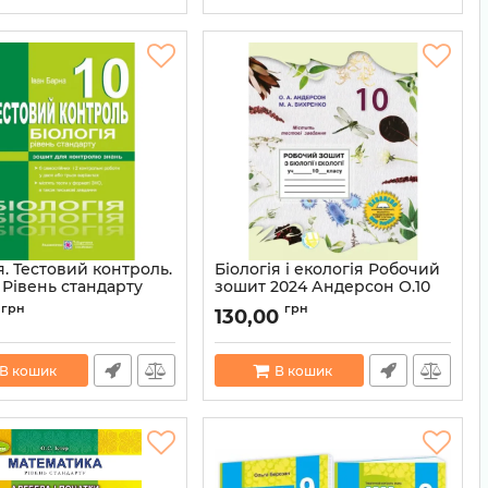
я. Тестовий контроль.
Біологія і екологія Робочий
. Рівень стандарту
зошит 2024 Андерсон О.10
.
клас
грн
грн
130,00
9789660733909
Артикул:
9789661650885
В кошик
В кошик