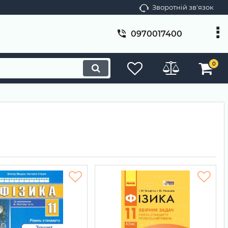
Зворотній зв'язок
0970017400
0