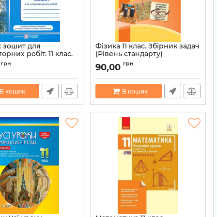
: зошит для
Фізика 11 клас. Збірник задач
орних робіт. 11 клас.
(Рівень стандарту)
стандарту (за
(Профільний рівень)
грн
грн
90,00
ою В. Локтєва та ін.)
Артикул:
9786170954367
., Струж Н.
9789660734982
В кошик
В кошик