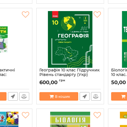
актичні
Географія 10 клас Підручник
Біологі
лас:
Рівень стандарту (Укр)
10 клас
онтрольні
Довгань Г.Д., Стадник О.Г.
Барна І
грн
600,00
50,00
Нова програма Ранок
Артикул:
Г470167У
27616
Артикул:
9786170943453
В кошик