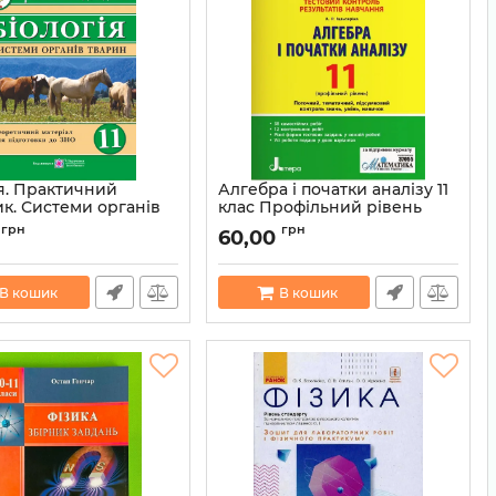
ія. Практичний
Алгебра і початки аналізу 11
ик. Системи органів
клас Профільний рівень
Барна І.
Тестовий контроль
грн
грн
60,00
9789660734579
Артикул:
9789669451026
В кошик
В кошик