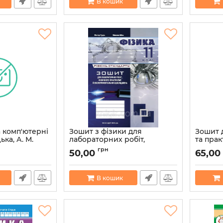
В кошик
 комп'ютерні
Зошит з фізики для
Зошит д
ька, А. М.
лабораторних робіт,
та прак
Соколов
фізичного практикуму й
11кл. (
грн
50,00
65,00
експериментальних
(Мандр
досліджень. 11 клас. Рівень
86793
Артикул:
стандартуАвтори: Гудзь
В кошик
Віктор Володимирович, Міль
Микола Сергійович
Артикул:
9789669441096