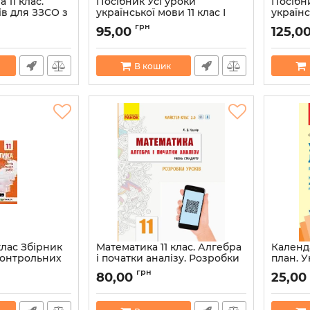
 11 клас.
Посібник Усі уроки
Посібни
ів для ЗЗСО з
української мови 11 клас І
українс
аїнською
семестр (Укр) Основа
семест
грн
95,00
125,0
УМУ043
УМУ04
58044
Артикул:
9786170037015
Артикул:
В кошик
клас Збірник
Математика 11 клас. Алгебра
Календ
 контрольних
і початки аналізу. Розробки
план. У
тандарт
уроків «Майстер-клас 2.0»
11 клас
грн
80,00
25,00
(Укр) 
43294
Артикул:
9786170958761
Артикул: