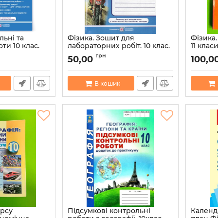
льні та
Фізика. Зошит для
Фізика.
ти 10 клас.
лабораторних робіт. 10 клас.
11 клас
туМацюк В.,
Рівень стандарту Мацюк В.,
Артикул:
грн
50,00
100,0
Струж Н., Федчишин О.
38065
Артикул:
9789660733411
В кошик
урсу
Підсумкові контрольні
Календ