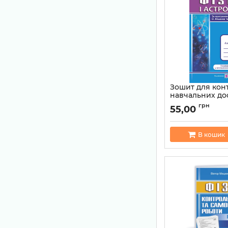
Зошит для кон
навчальних до
математики. Ал
грн
55,00
початки аналізу.
Рівень стандар
та контрольні 
В кошик
Артикул:
97896607