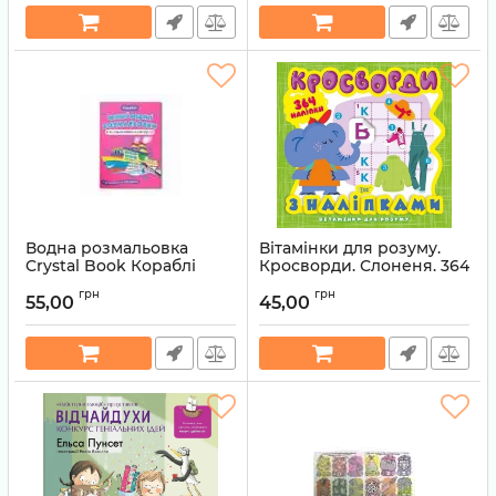
Водна розмальовка
Вітамінки для розуму.
Crystal Book Кораблі
Кросворди. Слоненя. 364
наліпки
Артикул:
9789669877246
грн
грн
55,00
45,00
Артикул:
9789669398185