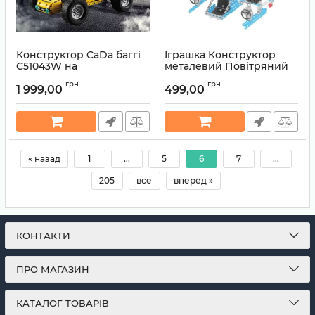
Конструктор CaDa баггі
Іграшка Конструктор
C51043W на
металевий Повітряний
радіокеруванні
транспорт ТехноК 1042
грн
грн
1 999,00
499,00
Артикул:
6948061924856
Артикул:
4823037601042
« назад
1
...
5
6
7
...
205
все
вперед »
КОНТАКТИ
ПРО МАГАЗИН
КАТАЛОГ ТОВАРІВ