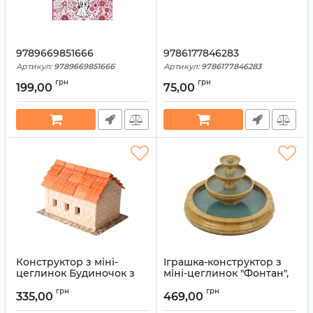
9789669851666
9786177846283
Артикул:
9789669851666
Артикул:
9786177846283
грн
грн
199,00
75,00
Конструктор з міні-
Іграшка-конструктор з
цеглинок Будиночок з
міні-цеглинок "Фонтан",
черепицею
артикул 71207
грн
грн
335,00
469,00
Артикул:
4820166270286
Артикул:
4820166271207