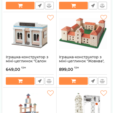
Іграшка-конструктор з
Іграшка-конструктор з
міні-цеглинок "Салон
міні-цеглинок "Жовква",
платтячок" , артикул 71153
серія "Країна замків та
грн
грн
фортець"
649,00
899,00
Артикул:
4820166271153
Артикул:
4820166270316