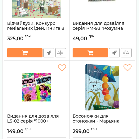
Відчайдухи. Конкурс
Видання для дозвілля
геніальних ідей. Книга 8
серія РМ-93 "Розумна
- Ельса Пунсет
водна розмальовка"
грн
грн
МІКС Апельсин
325,00
49,00
Артикул:
9786178076221
Артикул:
9786178475291
Видання для дозвілля
Босоножки для
LS-02 серія "1000+
стоножки - Марьяна
стікерів для дівчаток"
Савка
грн
грн
МІКС Апельсин
149,00
299,00
Артикул:
9786176791478
Артикул:
9786178475581