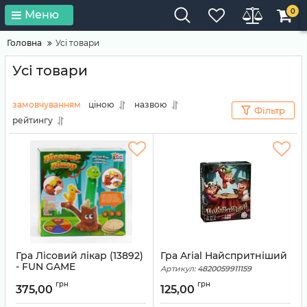
0
Меню
Головна
Усі товари
Усі товари
замовчуванням
ціною
назвою
Фільтр
рейтингу
Гра Лісовий лікар (13892)
Гра Arial Найспритніший
- FUN GAME
Артикул:
4820059911159
Артикул:
6945717411647
грн
грн
375,00
125,00