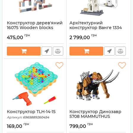
Конструктор дерев'яний
Архітектурний
16075 Wooden blocks
конструктор Ванге 1334
construction kit «Cubika
Пізанська вежа 7751
грн
грн
4» Cubika
475,00
2 799,00
Артикул:
694564285214
Артикул:
4823056516075
Конструктор TLH-14-15
Конструктор Динозавр
5708 MAMMUTHUS
Артикул:
6965889260454
Артикул:
4820070115
грн
грн
169,00
799,00