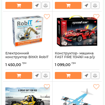
Електронний
Конструктор- машина
конструктор BitKit RobIT
FAST FIRE 1134161 на р/у
Робот-маніпулятор
Артикул:
6922611341614
грн
грн
1 450,00
1 099,00
Артикул:
4820207390133